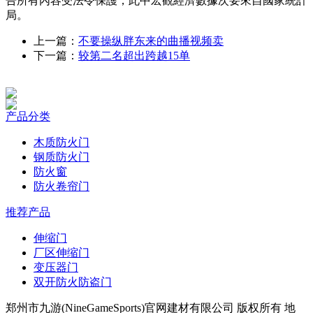
告所有內容受法令保護，此中宏觀經濟數據次要來自國家統計
局。
上一篇：
不要操纵胖东来的曲播视频卖
下一篇：
较第二名超出跨越15单
产品分类
木质防火门
钢质防火门
防火窗
防火卷帘门
推荐产品
伸缩门
厂区伸缩门
变压器门
双开防火防盗门
郑州市九游(NineGameSports)官网建材有限公司 版权所有 地