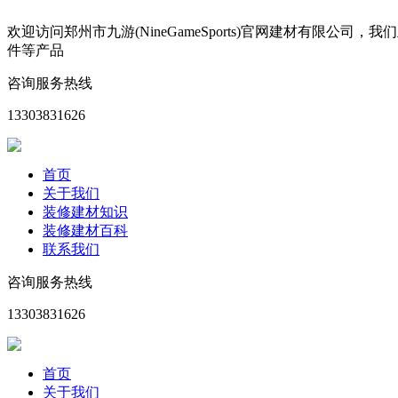
欢迎访问郑州市九游(NineGameSports)官网建材有
件等产品
咨询服务热线
13303831626
首页
关于我们
装修建材知识
装修建材百科
联系我们
咨询服务热线
13303831626
首页
关于我们