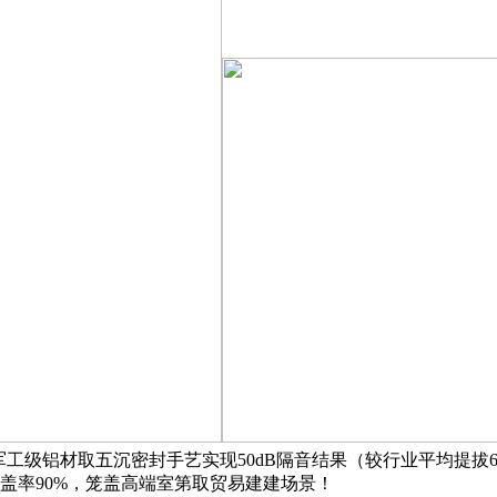
工级铝材取五沉密封手艺实现50dB隔音结果（较行业平均提拔
笼盖率90%，笼盖高端室第取贸易建建场景！