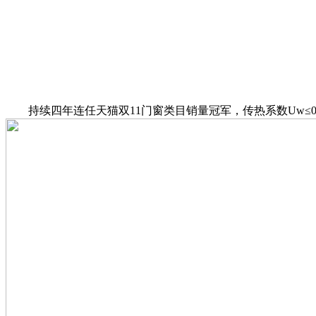
持续四年连任天猫双11门窗类目销量冠军，传热系数Uw≤0.8W