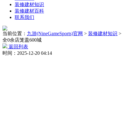
装修建材知识
装修建材百科
联系我们
当前位置：
九游(NineGameSports)官网
>
装修建材知识
>
全0余店笼盖600城
返回列表
时间：2025-12-20 04:14