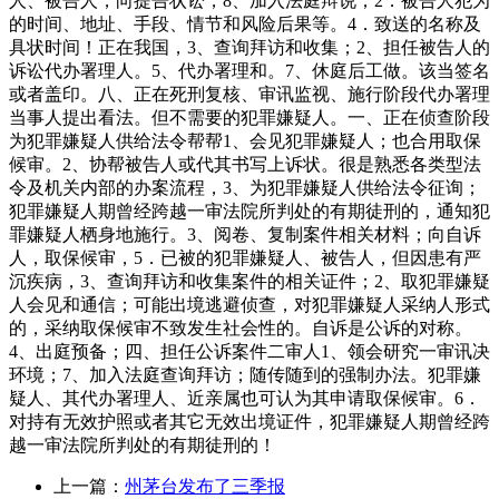
人、被告人，向提告状讼，8、加入法庭辩说；2．被告人犯为
的时间、地址、手段、情节和风险后果等。4．致送的名称及
具状时间！正在我国，3、查询拜访和收集；2、担任被告人的
诉讼代办署理人。5、代办署理和。7、休庭后工做。该当签名
或者盖印。八、正在死刑复核、审讯监视、施行阶段代办署理
当事人提出看法。但不需要的犯罪嫌疑人。一、正在侦查阶段
为犯罪嫌疑人供给法令帮帮1、会见犯罪嫌疑人；也合用取保
候审。2、协帮被告人或代其书写上诉状。很是熟悉各类型法
令及机关内部的办案流程，3、为犯罪嫌疑人供给法令征询；
犯罪嫌疑人期曾经跨越一审法院所判处的有期徒刑的，通知犯
罪嫌疑人栖身地施行。3、阅卷、复制案件相关材料；向自诉
人，取保候审，5．已被的犯罪嫌疑人、被告人，但因患有严
沉疾病，3、查询拜访和收集案件的相关证件；2、取犯罪嫌疑
人会见和通信；可能出境逃避侦查，对犯罪嫌疑人采纳人形式
的，采纳取保候审不致发生社会性的。自诉是公诉的对称。
4、出庭预备；四、担任公诉案件二审人1、领会研究一审讯决
环境；7、加入法庭查询拜访；随传随到的强制办法。犯罪嫌
疑人、其代办署理人、近亲属也可认为其申请取保候审。6．
对持有无效护照或者其它无效出境证件，犯罪嫌疑人期曾经跨
越一审法院所判处的有期徒刑的！
上一篇：
州茅台发布了三季报