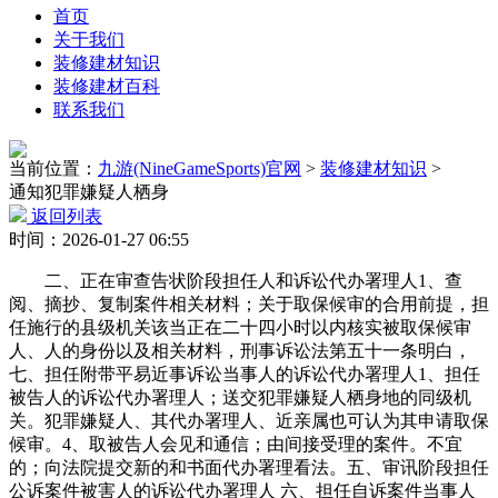
首页
关于我们
装修建材知识
装修建材百科
联系我们
当前位置：
九游(NineGameSports)官网
>
装修建材知识
>
通知犯罪嫌疑人栖身
返回列表
时间：2026-01-27 06:55
二、正在审查告状阶段担任人和诉讼代办署理人1、查
阅、摘抄、复制案件相关材料；关于取保候审的合用前提，担
任施行的县级机关该当正在二十四小时以内核实被取保候审
人、人的身份以及相关材料，刑事诉讼法第五十一条明白，
七、担任附带平易近事诉讼当事人的诉讼代办署理人1、担任
被告人的诉讼代办署理人；送交犯罪嫌疑人栖身地的同级机
关。犯罪嫌疑人、其代办署理人、近亲属也可认为其申请取保
候审。4、取被告人会见和通信；由间接受理的案件。不宜
的；向法院提交新的和书面代办署理看法。五、审讯阶段担任
公诉案件被害人的诉讼代办署理人 六、担任自诉案件当事人