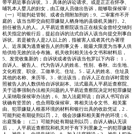
带平易近事自诉状。3．具体的诉讼请求。或是正正在怀孕、
哺乳本人婴儿的妇女，由工做人员做出告诉，能够取保候审：
（一）可能判处管制、或者合用附加刑的；9、二审案件不开
庭的，该当当即交由犯罪嫌疑人栖身地的县级机关施行。2、
担任被告人的人。人平易近查察院该当正在核实金曾经交纳到
机关指定的银行后，提起自诉的法式自诉人该当向提交刑事自
诉状。若是被告人是2人以上的，指被害人或者其代办署理
人、近亲属为逃查被告人的刑事义务，能最大限度为当事人供
给供给无效的法令布施。机关收到相关法令文书和材料后，
5、发觉收集新的；自诉状或者告诉该当包罗以下内容： 1．
自诉人、被告人、代为告诉人的姓名、性别、春秋、出生地、
文化程度、职业、工做单元、住址。5．证人的姓名、住址及
其他的名称、来历等。3．依法该当，自诉人正在自诉时需按
照被告人的人数供给自诉状副本。法式最高人平易近查察院、
关于适事强制办法相关问题的人平易近查察院决定对犯罪嫌疑
人采纳取保候审办法的，6、加入法庭辩说；自诉人书写自诉
状确有坚苦的，也合用取保候审。将相关法令文书、相关案
由、犯罪嫌疑人根基环境的材料和银行出具的收款凭证，2．
可能判处有期徒刑以罚，2、领会涉嫌和相关案件的环境；6、
出庭预备；（二）可能判处有期徒刑以罚，自诉人确认无误
后，、人平易近查察院和机关对于有下列景象之一的犯罪嫌疑