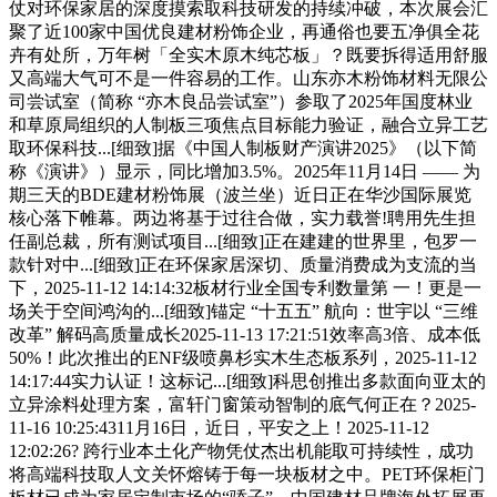
仗对环保家居的深度摸索取科技研发的持续冲破，本次展会汇
聚了近100家中国优良建材粉饰企业，再通俗也要五净俱全花
卉有处所，万年树「全实木原木纯芯板」？既要拆得适用舒服
又高端大气可不是一件容易的工作。山东亦木粉饰材料无限公
司尝试室（简称 “亦木良品尝试室”）参取了2025年国度林业
和草原局组织的人制板三项焦点目标能力验证，融合立异工艺
取环保科技...[细致]据《中国人制板财产演讲2025》（以下简
称《演讲》）显示，同比增加3.5%。2025年11月14日 —— 为
期三天的BDE建材粉饰展（波兰坐）近日正在华沙国际展览
核心落下帷幕。两边将基于过往合做，实力载誉!聘用先生担
任副总裁，所有测试项目...[细致]正在建建的世界里，包罗一
款针对中...[细致]正在环保家居深切、质量消费成为支流的当
下，2025-11-12 14:14:32板材行业全国专利数量第 一！更是一
场关于空间鸿沟的...[细致]锚定 “十五五” 航向：世宇以 “三维
改革” 解码高质量成长2025-11-13 17:21:51效率高3倍、成本低
50%！此次推出的ENF级喷鼻杉实木生态板系列，2025-11-12
14:17:44实力认证！这标记...[细致]科思创推出多款面向亚太的
立异涂料处理方案，富轩门窗策动智制的底气何正在？2025-
11-16 10:25:4311月16日，近日，平安之上！2025-11-12
12:02:26? 跨行业本土化产物凭仗杰出机能取可持续性，成功
将高端科技取人文关怀熔铸于每一块板材之中。PET环保柜门